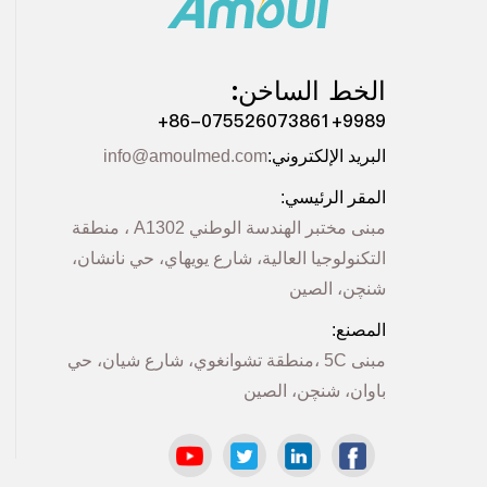
الخط الساخن:
+86-075526073861+9989
البرید الإلكتروني:
info@amoulmed.com
المقر الرئیسي:
مبنى مختبر الھندسة الوطني A1302 ، منطقة
التكنولوجیا العالیة، شارع یویھاي، حي نانشان،
شنچن، الصین
المصنع:
مبنى 5C ،منطقة تشوانغوي، شارع شیان، حي
باوان، شنچن، الصین