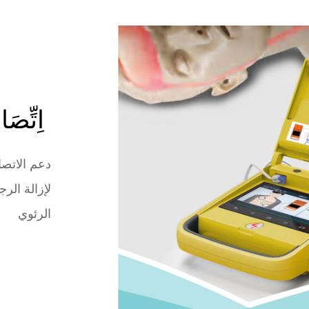
اِتِّص
دعم الاتصا
لإزالة الر
الرئوي