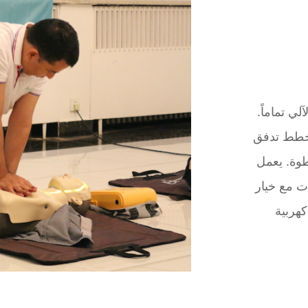
ي تماماً.
مخطط تدفق
وة. يعمل
ات مع خيار
كهربية