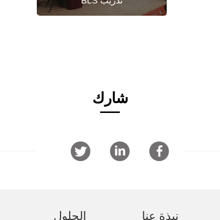
تدريب BLS
شارك
نبذة عنا
الحلول