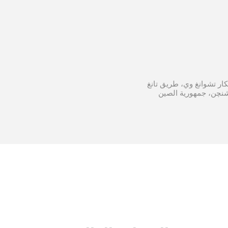
ة الابتكار تشوانغ وي، طريق تانغ
 شنچن، جمهورية الصين