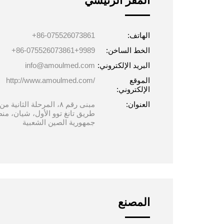
المقر الرئیسي
الھاتف:
+86-075526073861
الخط الساخن:
+86-075526073861+9989
البرید الإلكتروني:
info@amoulmed.com
الموقع
http://www.amoulmed.com/
الإلكتروني:
العنوان:
مبنى رقم ٨، المرحلة الثان
طريق تانغ توو الأول، شيان، من
جمهورية الصين الشعبية
المصنع