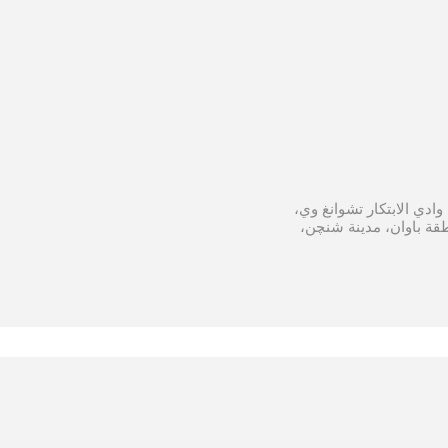
ية من وادي الابتكار تشوانغ وي،
طقة باوان، مدينة شنچن،