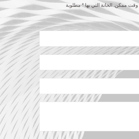
قت ممكن. الخانة التي بھا * مطلوبة