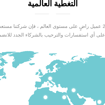
التغطیة العالمیة
مع سجل حافل في خدمة أكثر من 20000 عميل راضٍ على مستوى العالم ، فإن
لى أي استفسارات والترحيب بالشركاء الجدد للانضما