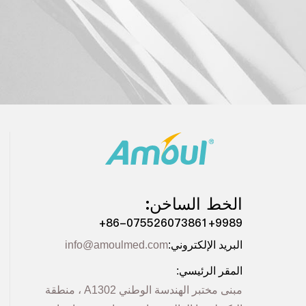
الخط الساخن:
+86-075526073861+9989
البرید الإلكتروني:
info@amoulmed.com
المقر الرئیسي:
مبنى مختبر الھندسة الوطني A1302 ، منطقة