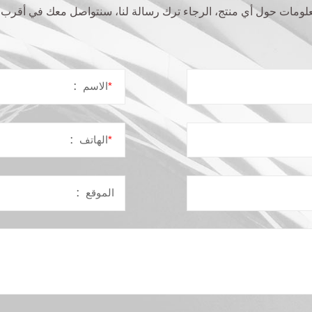
لومات حول أي منتج، الرجاء ترك رسالة لنا، سنتواصل معك في أقرب و
*
الاسم
：
*
الھاتف
：
الموقع
：