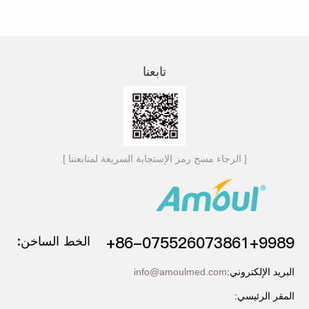
تابعنا
[ الرجاء مسح رمز الإستجابة السریعة لمتابعتنا ]
+86-075526073861+9989
الخط الساخن:
البرید الإلكتروني:
info@amoulmed.com
المقر الرئیسي: